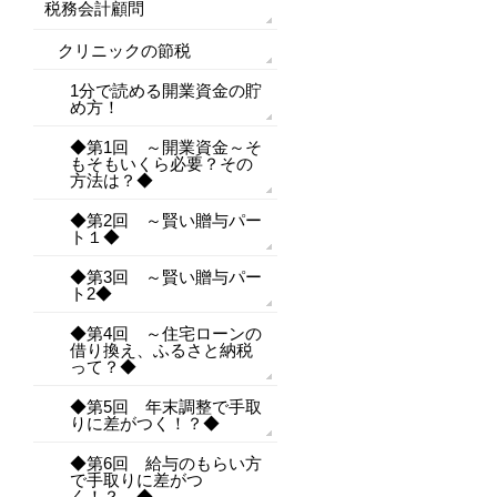
税務会計顧問
クリニックの節税
1分で読める開業資金の貯
め方！
◆第1回 ～開業資金～そ
もそもいくら必要？その
方法は？◆
◆第2回 ～賢い贈与パー
ト１◆
◆第3回 ～賢い贈与パー
ト2◆
◆第4回 ～住宅ローンの
借り換え、ふるさと納税
って？◆
◆第5回 年末調整で手取
りに差がつく！？◆
◆第6回 給与のもらい方
で手取りに差がつ
く！？ ◆