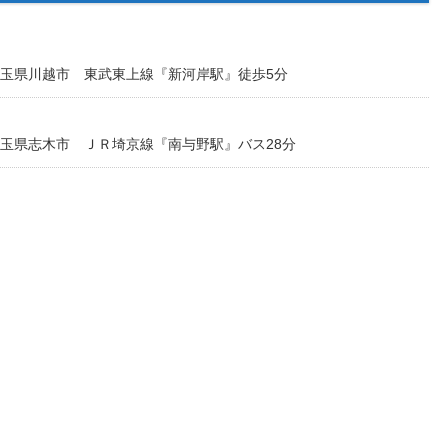
画】埼玉県川越市 東武東上線『新河岸駅』徒歩5分
画】埼玉県志木市 ＪＲ埼京線『南与野駅』バス28分