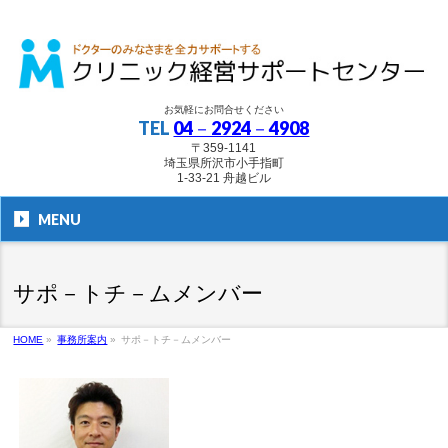
お気軽にお問合せください
TEL
04－2924－4908
〒359-1141
埼玉県所沢市小手指町
1-33-21 舟越ビル
MENU
サポ－トチ－ムメンバー
HOME
»
事務所案内
»
サポ－トチ－ムメンバー